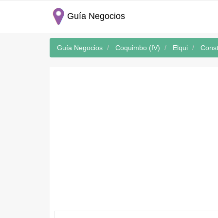
Guía Negocios
Guía Negocios
Coquimbo (IV)
Elqui
Const